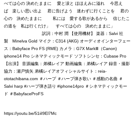
べては心の 決めたままに 愛と涙と ほほえみに溢れ 今思え
ば 楽しい思い出よ 君に告げよう 迷わずに行くことを 君の
心の 決めたままに 私には 愛する歌があるから 信じたこ
の道を 私は行くだけ」 すべては心の 決めたままに」
訳詞：中村 潤 【使用機材】 楽器：Salvi 社
製 Minelva Gold マイク：C314 (AKG) オーディオインターフェー
ス：Babyface Pro FS (RME) カメラ：G7X MarkⅢ（Canon)
iphone14 Pro シネマティックモード ソフトシンセ：Cubase Pro
【出演】 音源編集：弟橘レイア 動画編集：弟橘レイア 録音・撮影
協力：瀬戸慎矢 弟橘レイアオフィシャルサイト：reia-
ototachibana.com ＃ハープ ＃ハープ弾き歌い ＃感動の名曲 ＃
Salvi harp #ハープ弾き語り #iphone14pro ＃シネマティックモー
ド ＃BabyfaceProFS
https://youtu.be/51iiI9El7Mc